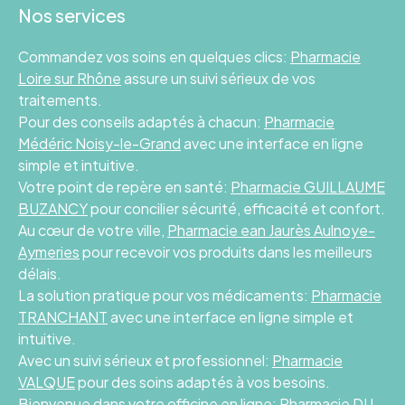
Nos services
Commandez vos soins en quelques clics:
Pharmacie
Loire sur Rhône
assure un suivi sérieux de vos
traitements.
Pour des conseils adaptés à chacun:
Pharmacie
Médéric Noisy-le-Grand
avec une interface en ligne
simple et intuitive.
Votre point de repère en santé:
Pharmacie GUILLAUME
BUZANCY
pour concilier sécurité, efficacité et confort.
Au cœur de votre ville,
Pharmacie ean Jaurès Aulnoye-
Aymeries
pour recevoir vos produits dans les meilleurs
délais.
La solution pratique pour vos médicaments:
Pharmacie
TRANCHANT
avec une interface en ligne simple et
intuitive.
Avec un suivi sérieux et professionnel:
Pharmacie
VALQUE
pour des soins adaptés à vos besoins.
Bienvenue dans votre officine en ligne:
Pharmacie DU