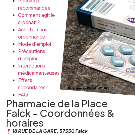
Posologie
recommandée
Comment agit le
sildénafil?
Acheter sans
ordonnance
Mode d'emploi
Précautions
d'emploi
Interactions
médicamenteuses
Effets
secondaires
FAQ
Pharmacie de la Place
Falck - Coordonnées &
horaires
18 RUE DE LA GARE, 57550 Falck