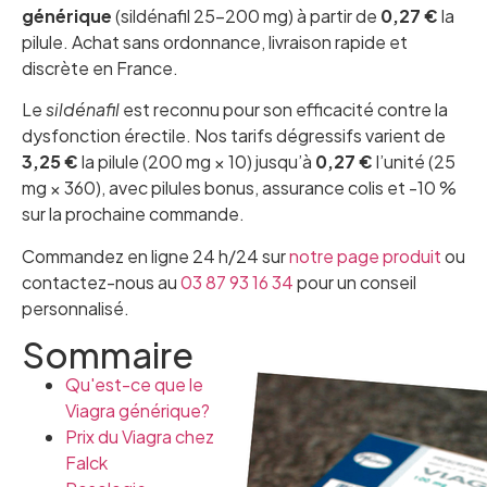
générique
(sildénafil 25-200 mg) à partir de
0,27 €
la
pilule. Achat sans ordonnance, livraison rapide et
discrète en France.
Le
sildénafil
est reconnu pour son efficacité contre la
dysfonction érectile. Nos tarifs dégressifs varient de
3,25 €
la pilule (200 mg × 10) jusqu’à
0,27 €
l’unité (25
mg × 360), avec pilules bonus, assurance colis et -10 %
sur la prochaine commande.
Commandez en ligne 24 h/24 sur
notre page produit
ou
contactez-nous au
03 87 93 16 34
pour un conseil
personnalisé.
Sommaire
Qu'est-ce que le
Viagra générique?
Prix du Viagra chez
Falck