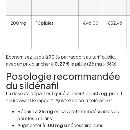
200 mg
10 pilules
€48,00
€32,48
Economisez jusqu’à 90 % par rapport au tarif public,
avec un prix plancher à
0,27 €
la pilule (25 mg × 360).
Posologie recommandée
du sildénafil
La dose de départ est généralement de
50 mg
, prise 1
heure avant le rapport. Ajustez selon la tolérance :
Réduire à
25 mg
en cas d’effets indésirables ou
pour les +65 ans.
Augmenter à
100 mg
si nécessaire, sans