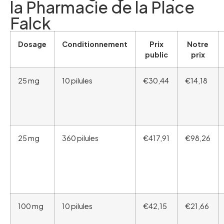
la Pharmacie de la Place
Falck
Dosage
Conditionnement
Prix
Notre
public
prix
25 mg
10 pilules
€30,44
€14,18
25 mg
360 pilules
€417,91
€98,26
100 mg
10 pilules
€42,15
€21,66