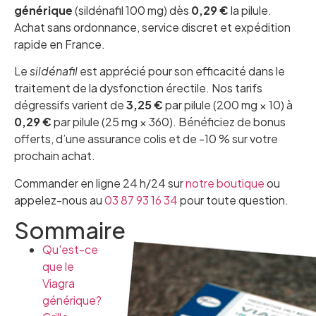
générique
(sildénafil 100 mg) dès
0,29 €
la pilule.
Achat sans ordonnance, service discret et expédition
rapide en France.
Le
sildénafil
est apprécié pour son efficacité dans le
traitement de la dysfonction érectile. Nos tarifs
dégressifs varient de
3,25 €
par pilule (200 mg × 10) à
0,29 €
par pilule (25 mg × 360). Bénéficiez de bonus
offerts, d’une assurance colis et de -10 % sur votre
prochain achat.
Commander en ligne 24 h/24 sur
notre boutique
ou
appelez-nous au
03 87 93 16 34
pour toute question.
Sommaire
Qu'est-ce
que le
Viagra
générique?