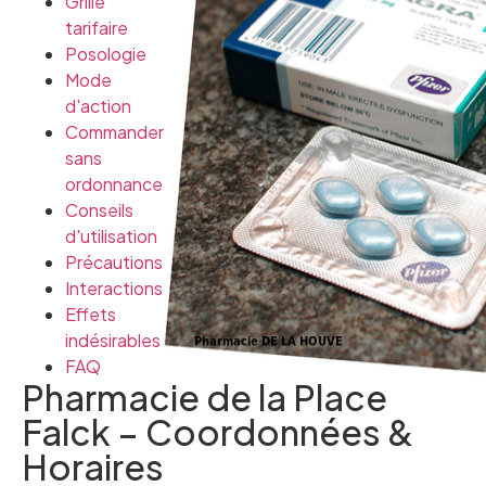
Grille
tarifaire
Posologie
Mode
d'action
Commander
sans
ordonnance
Conseils
d'utilisation
Précautions
Interactions
Effets
indésirables
FAQ
Pharmacie de la Place
Falck – Coordonnées &
Horaires