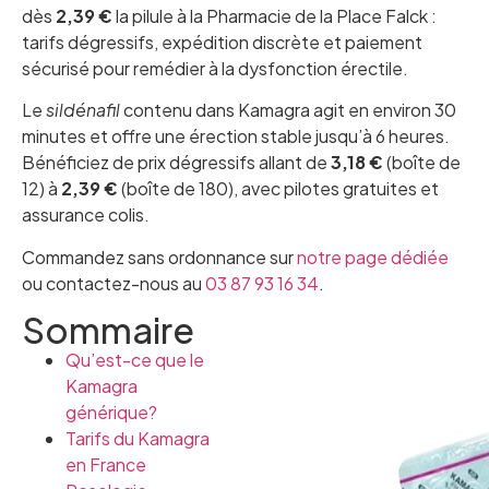
dès
2,39 €
la pilule à la Pharmacie de la Place Falck :
tarifs dégressifs, expédition discrète et paiement
sécurisé pour remédier à la dysfonction érectile.
Le
sildénafil
contenu dans Kamagra agit en environ 30
minutes et offre une érection stable jusqu’à 6 heures.
Bénéficiez de prix dégressifs allant de
3,18 €
(boîte de
12) à
2,39 €
(boîte de 180), avec pilotes gratuites et
assurance colis.
Commandez sans ordonnance sur
notre page dédiée
ou contactez-nous au
03 87 93 16 34
.
Sommaire
Qu’est-ce que le
Kamagra
générique?
Tarifs du Kamagra
en France