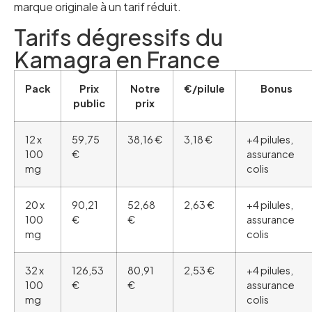
marque originale à un tarif réduit.
Tarifs dégressifs du
Kamagra en France
Pack
Prix
Notre
€/pilule
Bonus
public
prix
12 x
59,75
38,16 €
3,18 €
+4 pilules,
100
€
assurance
mg
colis
20 x
90,21
52,68
2,63 €
+4 pilules,
100
€
€
assurance
mg
colis
32 x
126,53
80,91
2,53 €
+4 pilules,
100
€
€
assurance
mg
colis