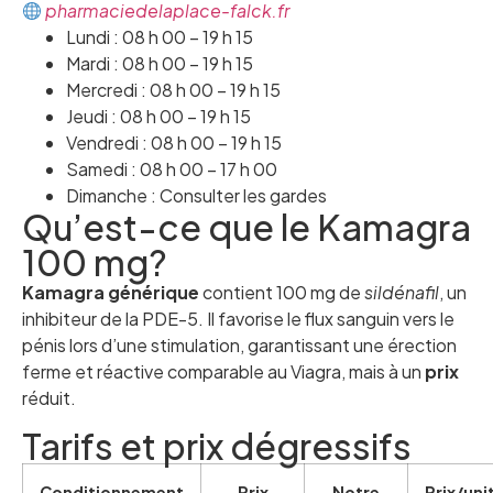
pharmaciedelaplace-falck.fr
Lundi : 08 h 00 – 19 h 15
Mardi : 08 h 00 – 19 h 15
Mercredi : 08 h 00 – 19 h 15
Jeudi : 08 h 00 – 19 h 15
Vendredi : 08 h 00 – 19 h 15
Samedi : 08 h 00 – 17 h 00
Dimanche : Consulter les gardes
Qu’est-ce que le Kamagra
100 mg?
Kamagra générique
contient 100 mg de
sildénafil
, un
inhibiteur de la PDE-5. Il favorise le flux sanguin vers le
pénis lors d’une stimulation, garantissant une érection
ferme et réactive comparable au Viagra, mais à un
prix
réduit.
Tarifs et prix dégressifs
Conditionnement
Prix
Notre
Prix/uni