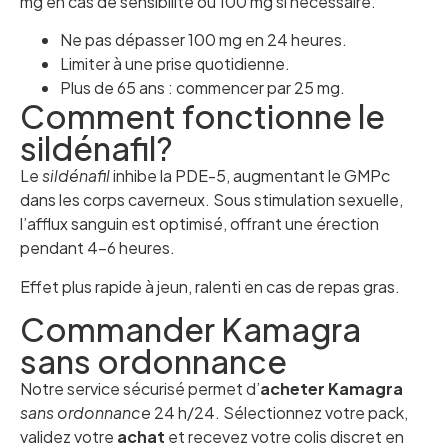
mg en cas de sensibilité ou 100 mg si nécessaire.
Ne pas dépasser 100 mg en 24 heures.
Limiter à une prise quotidienne.
Plus de 65 ans : commencer par 25 mg.
Comment fonctionne le
sildénafil?
Le
sildénafil
inhibe la PDE-5, augmentant le GMPc
dans les corps caverneux. Sous stimulation sexuelle,
l’afflux sanguin est optimisé, offrant une érection
pendant 4–6 heures.
Effet plus rapide à jeun, ralenti en cas de repas gras.
Commander Kamagra
sans ordonnance
Notre service sécurisé permet d’
acheter
Kamagra
sans ordonnance
24 h/24. Sélectionnez votre pack,
validez votre
achat
et recevez votre colis discret en