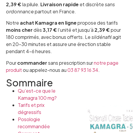
2,39 €
la pilule.
Livraison rapide
et discrète
sans
ordonnance
partout en France.
Notre
achat Kamagra en ligne
propose des tarifs
moins cher
dès
3,17 €
l’unité et jusqu’à
2,39 €
pour
180 comprimés, avec bonus offerts. Le
sildénafil
agit
en 20–30 minutes et assure une érection stable
pendant 4–6 heures.
Pour
commander
sans prescription sur
notre page
produit
ou appelez-nous au
03 87 93 16 34
.
Sommaire
Qu’est-ce que le
Kamagra 100 mg?
Tarifs et prix
dégressifs
Posologie
recommandée