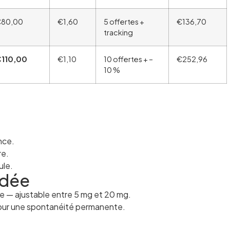
80,00
€1,60
5 offertes +
€136,70
tracking
110,00
€1,10
10 offertes + –
€252,96
10 %
ance.
re.
ule.
ndée
te — ajustable entre 5 mg et 20 mg.
pour une spontanéité permanente.