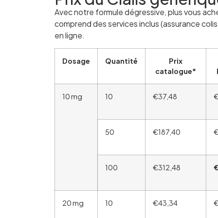
Avec notre formule dégressive, plus vous ach
comprend des services inclus (assurance colis,
en ligne.
Dosage
Quantité
Prix
catalogue*
10 mg
10
€37,48
€
50
€187,40
€
100
€312,48
20 mg
10
€43,34
€