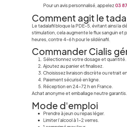
Pour un avis personnalisé, appelez
03 87
Comment agit le tadal
Le tadalafil bloque la PDE-5, évitant ainsi l
stimulation, cela augmente le flux sanguin et
heures, contre 4-6 h pour le sildénafil.
Commander Cialis gé
Sélectionnez votre dosage et quantité.
Ajoutez au panier et finalisez.
Choisissez livraison discrète ou retrait 
Paiement sécurisé en ligne.
Réception en 24-72 h en France.
Achat anonyme et emballage neutre garantis
Mode d'emploi
Prendre à jeun ou repas léger.
Limiter l’alcool à 1-2 verres.
1 comprimé max/jour.