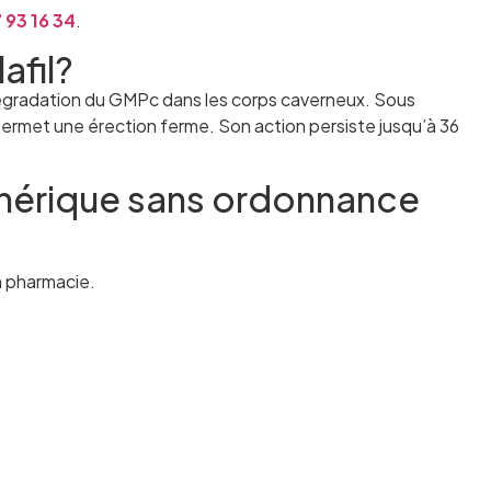
 93 16 34
.
afil?
a dégradation du GMPc dans les corps caverneux. Sous
 permet une érection ferme. Son action persiste jusqu’à 36
nérique sans ordonnance
en pharmacie.
.