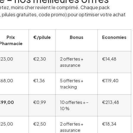
etez, moins cher revient le comprimé. Chaque pack
 pilules gratuites, code promo) pour optimiser votre achat
Prix
€/pilule
Bonus
Economies
Pharmacie
23,00
€2,30
2 offertes +
€14,48
assurance
68,00
€1,36
5 offertes +
€119,40
tracking
€99,00
€0,99
10 offertes + –
€213,48
10 %
25,00
€2,50
2 offertes +
€18,34
assurance