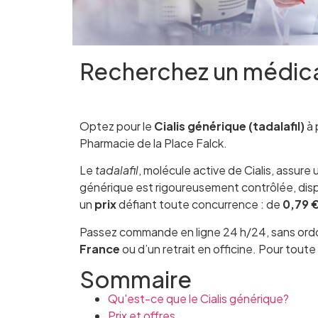
Recherchez un médi
Optez pour le
Cialis générique (tadalafil)
à 
Pharmacie de la Place Falck.
Le
tadalafil
, molécule active de Cialis, assure
générique est rigoureusement contrôlée, dis
un
prix
défiant toute concurrence : de
0,79 
Passez commande en ligne 24 h/24, sans ordo
France
ou d’un retrait en officine. Pour tou
Sommaire
Qu'est-ce que le Cialis générique?
Prix et offres