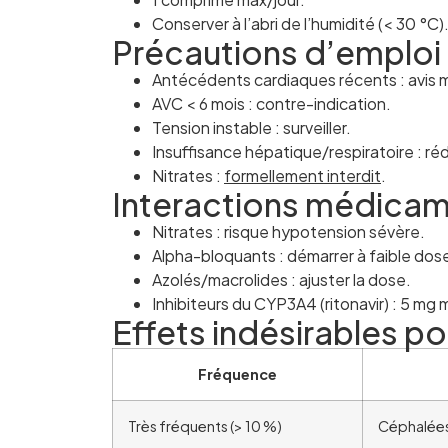
Conserver à l’abri de l’humidité (< 30 °C)
Précautions d’emploi
Antécédents cardiaques récents : avis m
AVC < 6 mois : contre-indication.
Tension instable : surveiller.
Insuffisance hépatique/respiratoire : réd
Nitrates :
formellement interdit
.
Interactions médica
Nitrates : risque hypotension sévère.
Alpha-bloquants : démarrer à faible dose
Azolés/macrolides : ajuster la dose.
Inhibiteurs du CYP3A4 (ritonavir) : 5 mg 
Effets indésirables po
Fréquence
Très fréquents (> 10 %)
Céphalées,