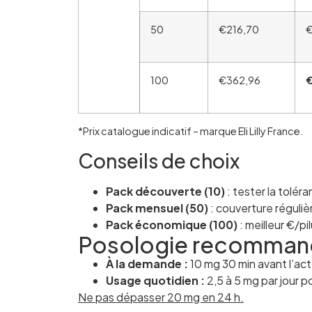
50
€216,70
€
100
€362,96
€
*Prix catalogue indicatif – marque Eli Lilly France.
Conseils de choix
Pack découverte (10)
: tester la tolér
Pack mensuel (50)
: couverture réguliè
Pack économique (100)
: meilleur €/pil
Posologie recomma
À la demande :
10 mg 30 min avant l’ac
Usage quotidien :
2,5 à 5 mg par jour 
Ne pas dépasser 20 mg en 24 h.