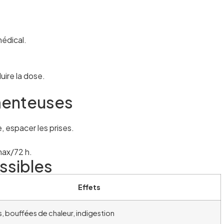
.
édical.
uire la dose.
menteuses
, espacer les prises.
max/72 h.
ssibles
Effets
 bouffées de chaleur, indigestion