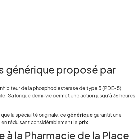
is générique proposé par
 inhibiteur de la phosphodiestérase de type 5 (PDE-5)
ile. Sa longue demi-vie permet une action jusqu'à 36 heures,
e la spécialité originale, ce
générique
garantit une
t en réduisant considérablement le
prix
.
ue à la Pharmacie de la Place