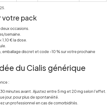
025.
r votre pack
r deux occasions.
ises/semaine.
< 1,10 € la dose.
ule.
, emballage discret et code -10 % sur votre prochaine
ée du Cialis générique
ence :
, 30 minutes avant. Ajustez entre 5 mg et 20 mg selon l'effet.
e jour, pour plus de spontanéité.
ez un professionnel en cas de comorbidités.