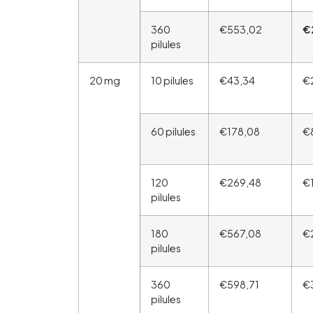
360
€553,02
€
pilules
20 mg
10 pilules
€43,34
€
60 pilules
€178,08
€
120
€269,48
€
pilules
180
€567,08
€
pilules
360
€598,71
€
pilules