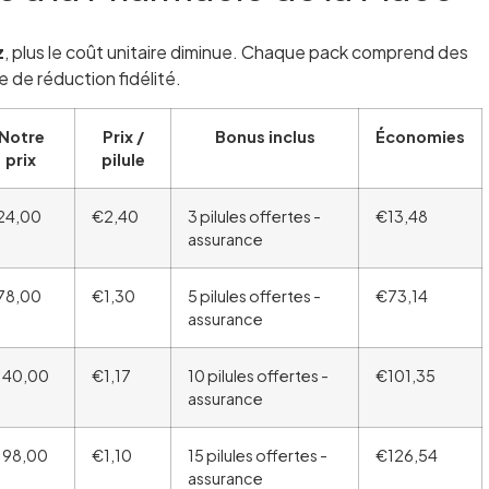
z
, plus le coût unitaire diminue. Chaque pack comprend des
e de réduction fidélité.
Notre
Prix /
Bonus inclus
Économies
prix
pilule
24,00
€2,40
3 pilules offertes -
€13,48
assurance
78,00
€1,30
5 pilules offertes -
€73,14
assurance
140,00
€1,17
10 pilules offertes -
€101,35
assurance
198,00
€1,10
15 pilules offertes -
€126,54
assurance