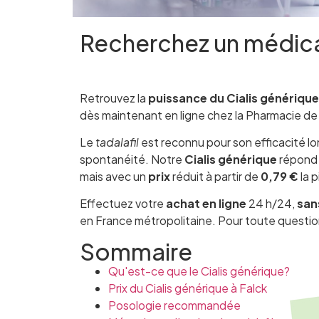
Recherchez un médi
Retrouvez la
puissance du Cialis générique 
dès maintenant en ligne chez la Pharmacie de 
Le
tadalafil
est reconnu pour son efficacité l
spontanéité. Notre
Cialis générique
répond 
mais avec un
prix
réduit à partir de
0,79 €
la p
Effectuez votre
achat
en ligne
24 h/24,
san
en France métropolitaine. Pour toute questio
Sommaire
Qu'est-ce que le Cialis générique?
Prix du Cialis générique à Falck
Posologie recommandée