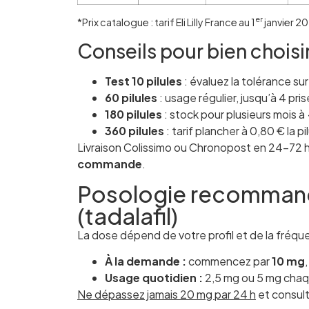
er
*Prix catalogue : tarif Eli Lilly France au 1
janvier 2
Conseils pour bien choisi
Test 10 pilules
: évaluez la tolérance su
60 pilules
: usage régulier, jusqu’à 4 pr
180 pilules
: stock pour plusieurs mois à 
360 pilules
: tarif plancher à 0,80 € la pil
Livraison Colissimo ou Chronopost en 24–72 h
commande
.
Posologie recommand
(tadalafil)
La dose dépend de votre profil et de la fréqu
À la demande :
commencez par
10 mg
Usage quotidien :
2,5 mg ou 5 mg chaqu
Ne dépassez jamais 20 mg par 24 h
et consult