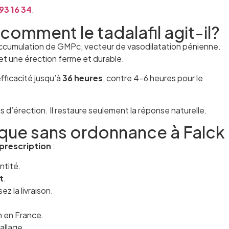
93 16 34
.
comment le tadalafil agit-il?
accumulation de GMPc, vecteur de vasodilatation pénienne.
et une érection ferme et durable.
fficacité jusqu’à
36 heures
, contre 4–6 heures pour le
 d’érection. Il restaure seulement la réponse naturelle.
ique sans ordonnance à Falck
prescription
:
ntité.
t
.
z la livraison.
h en France.
allage.