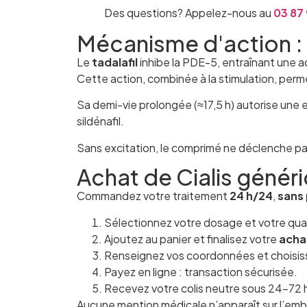
Des questions? Appelez-nous au
03 87 
Mécanisme d'action : 
Le
tadalafil
inhibe la PDE-5, entraînant une 
Cette action, combinée à la stimulation, perm
Sa demi-vie prolongée (≈17,5 h) autorise une e
sildénafil.
Sans excitation, le comprimé ne déclenche pas
Achat de Cialis génér
Commandez votre traitement
24 h/24
,
sans 
Sélectionnez votre dosage et votre qua
Ajoutez au panier et finalisez votre
acha
Renseignez vos coordonnées et choisisse
Payez en ligne : transaction sécurisée.
Recevez votre colis neutre sous 24–72 
Aucune mention médicale n’apparaît sur l’emb