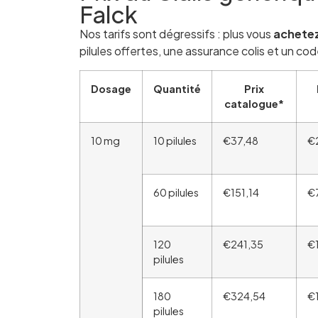
Falck
Nos tarifs sont dégressifs : plus vous
achete
pilules offertes, une assurance colis et un cod
Dosage
Quantité
Prix
catalogue*
10 mg
10 pilules
€37,48
€
60 pilules
€151,14
€
120
€241,35
€
pilules
180
€324,54
€
pilules