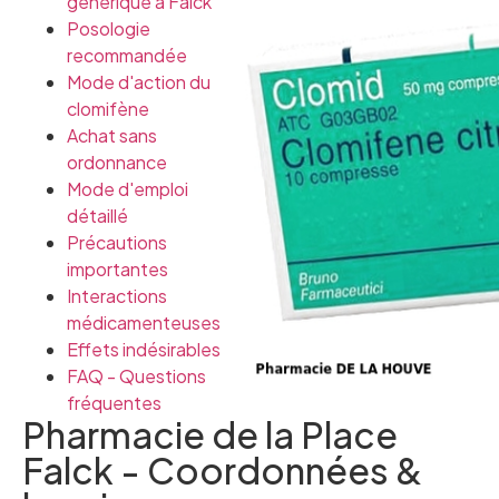
générique à Falck
Posologie
recommandée
Mode d'action du
clomifène
Achat sans
ordonnance
Mode d'emploi
détaillé
Précautions
importantes
Interactions
médicamenteuses
Effets indésirables
FAQ - Questions
fréquentes
Pharmacie de la Place
Falck - Coordonnées &