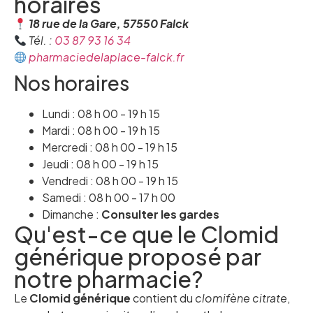
horaires
18 rue de la Gare, 57550 Falck
Tél. :
03 87 93 16 34
pharmaciedelaplace-falck.fr
Nos horaires
Lundi : 08 h 00 - 19 h 15
Mardi : 08 h 00 - 19 h 15
Mercredi : 08 h 00 - 19 h 15
Jeudi : 08 h 00 - 19 h 15
Vendredi : 08 h 00 - 19 h 15
Samedi : 08 h 00 - 17 h 00
Dimanche :
Consulter les gardes
Qu'est-ce que le Clomid
générique proposé par
notre pharmacie?
Le
Clomid générique
contient du
clomifène citrate
,