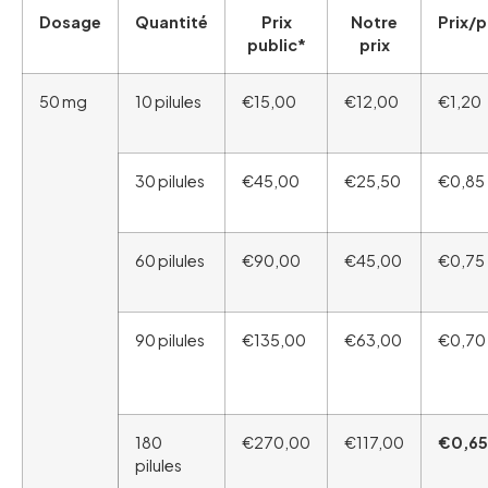
Dosage
Quantité
Prix
Notre
Prix/p
public*
prix
50 mg
10 pilules
€15,00
€12,00
€1,20
30 pilules
€45,00
€25,50
€0,85
60 pilules
€90,00
€45,00
€0,75
90 pilules
€135,00
€63,00
€0,70
180
€270,00
€117,00
€0,65
pilules