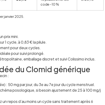
code -10 %
1er janvier 2025.
un prix mini.
r 1 cycle, à 0,83 € la pilule.
tement pour deux cycles.
 idéale pour suivi prolongé.
tropolitaine, emballage discret et suivi Colissimo inclus.
ée du Clomid générique
ecin :
ée) : 50 mg par jour, du 3e au 7e jour du cycle menstruel.
schéma posologique, si besoin ajustement de 25 à 100 mg/j
z un repos d’au moins un cycle sans traitement après 6