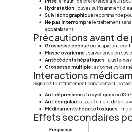
Prise
le matin, de préférence à jeun pou
Hydratation
: buvez suffisamment d’eau
Suivi échographique
recommandé pour a
Ne pas interrompre
le traitement sans
apparaissent.
Précautions avant de
Grossesse connue
ou suspicion : contr
Masse ovarienne
: surveillance en cas 
Antécédents hépatiques
: ajustement
Grossesse multiple
: informer votre m
Interactions médica
Signalez tout traitement concomitant, notam
Antidépresseurs tricycliques
ou ISRS 
Anticoagulants
: ajustement de la surv
Médicaments hépatotoxiques
: impor
Effets secondaires po
Fréquence