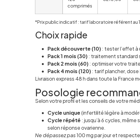
comprimés
*Prix public indicatif : tarif laboratoire référent au 
Choix rapide
Pack découverte (10)
: tester l’effet à 
Pack 1 mois (30)
: traitement standard su
Pack 2 mois (60)
: optimiser votre trai
Pack 4 mois (120)
: tarif plancher, dose
Livraison express 48 h dans toute la France mé
Posologie recommand
Selon votre profil et les conseils de votre méd
Cycle unique
(infertilité légère à modér
Cycle répété
: jusqu’à 6 cycles, même 
selon réponse ovarienne.
Ne dépassez pas
100 mg par jour et respecte