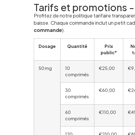
Tarifs et promotions -
Profitez de notre politique tarifaire transpar
baisse. Chaque commande inclut un petit cadea
commande
).
Dosage
Quantité
Prix
N
public*
t
50 mg
10
€25,00
€9
comprimés
30
€60,00
€2
comprimés
60
€110,00
€4
comprimés
120
€210,00
€8