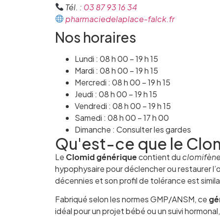
Tél. :
03 87 93 16 34
pharmaciedelaplace-falck.fr
Nos horaires
Lundi : 08 h 00 – 19 h 15
Mardi : 08 h 00 – 19 h 15
Mercredi : 08 h 00 – 19 h 15
Jeudi : 08 h 00 – 19 h 15
Vendredi : 08 h 00 – 19 h 15
Samedi : 08 h 00 – 17 h 00
Dimanche : Consulter les gardes
Qu'est-ce que le Clo
Le
Clomid générique
contient du
clomifène
hypophysaire pour déclencher ou restaurer l’o
décennies et son profil de tolérance est similai
Fabriqué selon les normes GMP/ANSM, ce
gé
idéal pour un projet bébé ou un suivi hormonal,