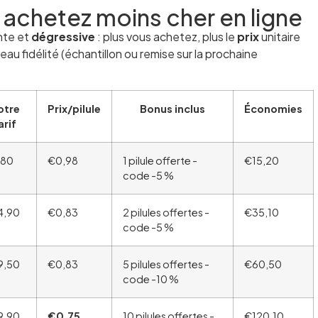
 achetez moins cher en ligne
ente et
dégressive
: plus vous achetez, plus le
prix
unitaire
u fidélité (échantillon ou remise sur la prochaine
otre
Prix/pilule
Bonus inclus
Économies
arif
,80
€0,98
1 pilule offerte -
€15,20
code -5 %
4,90
€0,83
2 pilules offertes -
€35,10
code -5 %
9,50
€0,83
5 pilules offertes -
€60,50
code -10 %
9,90
€0,75
10 pilules offertes -
€120,10