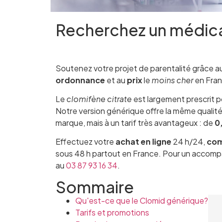
Recherchez un médi
Soutenez votre projet de parentalité grâce a
ordonnance
et au
prix
le
moins cher
en Fran
Le
clomifène citrate
est largement prescrit pou
Notre version générique offre la même qualit
marque, mais à un tarif très avantageux : de
0
Effectuez votre
achat en ligne
24 h/24,
co
sous 48 h partout en France. Pour un accomp
au
03 87 93 16 34
.
Sommaire
Qu'est-ce que le Clomid générique?
Tarifs et promotions