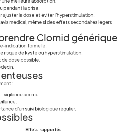
r une meilleure absorption.
 pendant la prise.
juster la dose et éviter l’hyperstimulation.
 avis médical, même si des effets secondaires légers
 prendre Clomid générique
e-indication formelle.
de risque de kyste ou hyperstimulation.
 de dose possible.
édecin.
menteuses
ment :
: vigilance accrue.
eillance.
tance d’un suivi biologique régulier.
ssibles
Effets rapportés