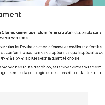
cament
u
Clomid générique (clomifène citrate)
, disponible
sans
ce sur notre site.
r stimuler l’ovulation chez la femme et améliorer la fertilité.
é et conformité aux normes européennes que la spécialité de
,49 €
à
1,59 €
la pilule selon la quantité choisie.
mmandez
en toute discrétion, et recevez votre traitement
agnement sur la posologie ou des conseils, contactez-nous