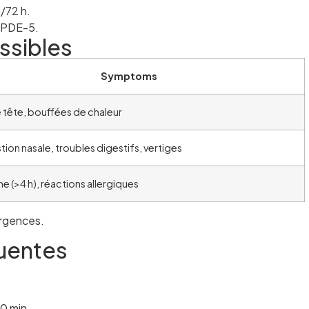
g/72 h.
s PDE-5.
ssibles
Symptoms
 tête, bouffées de chaleur
ion nasale, troubles digestifs, vertiges
e (>4 h), réactions allergiques
urgences.
uentes
60 min.