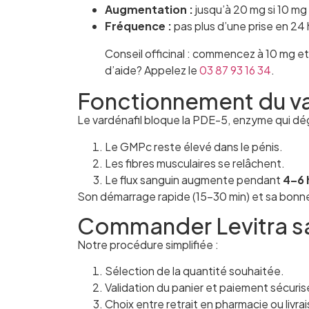
Augmentation :
jusqu’à 20 mg si 10 mg 
Fréquence :
pas plus d’une prise en 24
Conseil officinal : commencez à 10 mg et
d’aide? Appelez le
03 87 93 16 34
.
Fonctionnement du va
Le vardénafil bloque la PDE-5, enzyme qui dé
Le GMPc reste élevé dans le pénis.
Les fibres musculaires se relâchent.
Le flux sanguin augmente pendant
4–6 
Son démarrage rapide (15–30 min) et sa bonne
Commander Levitra s
Notre procédure simplifiée :
Sélection de la quantité souhaitée.
Validation du panier et paiement sécuris
Choix entre retrait en pharmacie ou livra