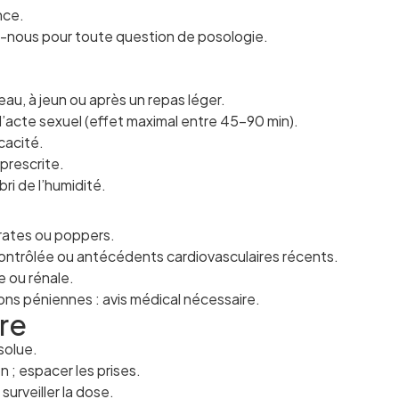
nce.
nous pour toute question de posologie.
eau, à jeun ou après un repas léger.
l’acte sexuel (effet maximal entre 45–90 min).
icacité.
prescrite.
ri de l’humidité.
trates ou poppers.
ntrôlée ou antécédents cardiovasculaires récents.
e ou rénale.
ns péniennes : avis médical nécessaire.
re
solue.
n ; espacer les prises.
 surveiller la dose.