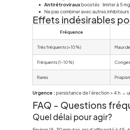
Antirétroviraux
boostés : limiter à 5 m
Ne pas combiner avec autres inhibiteur
Effets indésirables po
Fréquence
Très fréquents (>10 %)
Maux de
Fréquents (1–10 %)
Congest
Rares
Priapism
Urgence :
persistance de l’érection > 4 h → 
FAQ - Questions fréq
Quel délai pour agir?
Environ 15–30 minutes, pic d’efficacité à 45–