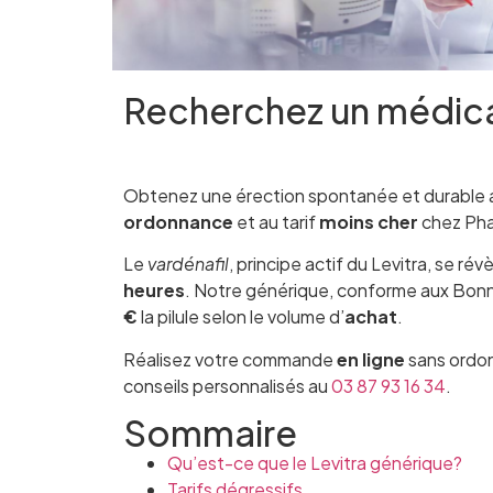
Recherchez un médi
Obtenez une érection spontanée et durable 
ordonnance
et au tarif
moins cher
chez Pha
Le
vardénafil
, principe actif du Levitra, se rév
heures
. Notre générique, conforme aux Bonn
€
la pilule selon le volume d’
achat
.
Réalisez votre commande
en ligne
sans ordon
conseils personnalisés au
03 87 93 16 34
.
Sommaire
Qu’est-ce que le Levitra générique?
Tarifs dégressifs