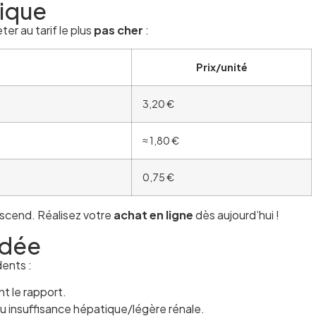
rique
er au tarif le plus
pas cher
:
Prix/unité
3,20 €
≈ 1,80 €
0,75 €
escend. Réalisez votre
achat en ligne
dès aujourd’hui !
ndée
dents :
t le rapport.
ou insuffisance hépatique/légère rénale.