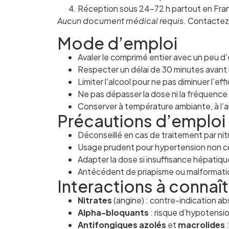
Réception sous 24–72 h partout en Fra
Aucun document médical requis.
Contactez-
Mode d’emploi
Avaler le comprimé entier avec un peu d’
Respecter un délai de 30 minutes avant 
Limiter l’alcool pour ne pas diminuer l’eff
Ne pas dépasser la dose ni la fréquence 
Conserver à température ambiante, à l’ab
Précautions d’emploi
Déconseillé en cas de traitement par ni
Usage prudent pour hypertension non co
Adapter la dose si insuffisance hépatiqu
Antécédent de priapisme ou malformatio
Interactions à connaît
Nitrates
(angine) : contre-indication ab
Alpha-bloquants
: risque d’hypotensio
Antifongiques azolés
et
macrolides
: