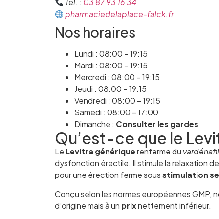
Tél. :
03 87 93 16 34
pharmaciedelaplace-falck.fr
Nos horaires
Lundi : 08:00 – 19:15
Mardi : 08:00 – 19:15
Mercredi : 08:00 – 19:15
Jeudi : 08:00 – 19:15
Vendredi : 08:00 – 19:15
Samedi : 08:00 – 17:00
Dimanche :
Consulter les gardes
Qu’est-ce que le Levi
Le
Levitra générique
renferme du
vardénafil
dysfonction érectile. Il stimule la relaxatio
pour une érection ferme sous
stimulation se
Conçu selon les normes européennes GMP, not
d’origine mais à un
prix
nettement inférieur.