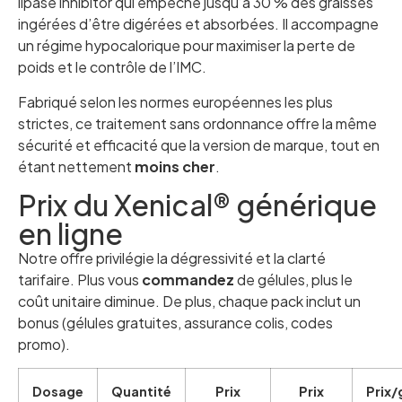
lipase inhibitor qui empêche jusqu’à 30 % des graisses
ingérées d’être digérées et absorbées. Il accompagne
un régime hypocalorique pour maximiser la perte de
poids et le contrôle de l’IMC.
Fabriqué selon les normes européennes les plus
strictes, ce traitement sans ordonnance offre la même
sécurité et efficacité que la version de marque, tout en
étant nettement
moins cher
.
Prix du Xenical® générique
en ligne
Notre offre privilégie la dégressivité et la clarté
tarifaire. Plus vous
commandez
de gélules, plus le
coût unitaire diminue. De plus, chaque pack inclut un
bonus (gélules gratuites, assurance colis, codes
promo).
Dosage
Quantité
Prix
Prix
Prix/