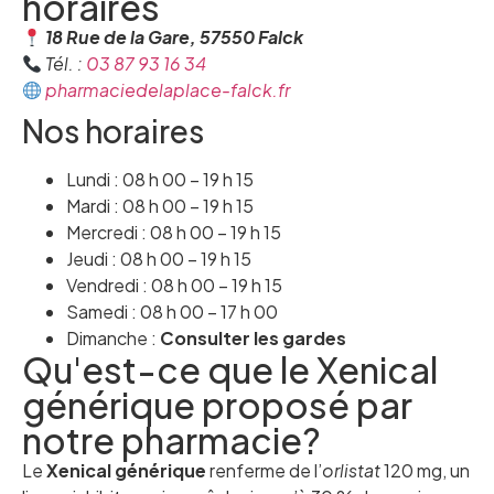
horaires
18 Rue de la Gare, 57550 Falck
Tél. :
03 87 93 16 34
pharmaciedelaplace-falck.fr
Nos horaires
Lundi : 08 h 00 – 19 h 15
Mardi : 08 h 00 – 19 h 15
Mercredi : 08 h 00 – 19 h 15
Jeudi : 08 h 00 – 19 h 15
Vendredi : 08 h 00 – 19 h 15
Samedi : 08 h 00 – 17 h 00
Dimanche :
Consulter les gardes
Qu'est-ce que le Xenical
générique proposé par
notre pharmacie?
Le
Xenical générique
renferme de l’
orlistat
120 mg, un