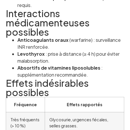
requis.
Interactions
médicamenteuses
possibles
Anticoagulants oraux
(warfarine) : surveillance
INR renforcée.
Levothyrox
: prise à distance (≥ 4 h) pour éviter
malabsorption.
Absortifs de vitamines liposolubles
:
supplémentation recommandée.
Effets indésirables
possibles
Fréquence
Effets rapportés
Très fréquents
Glycosurie, urgences fécales,
(> 10 %)
selles grasses.