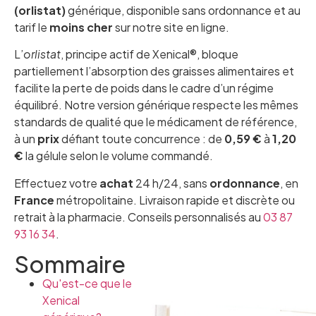
(orlistat)
générique, disponible sans ordonnance et au
tarif le
moins cher
sur notre site en ligne.
L’
orlistat
, principe actif de Xenical®, bloque
partiellement l’absorption des graisses alimentaires et
facilite la perte de poids dans le cadre d’un régime
équilibré. Notre version générique respecte les mêmes
standards de qualité que le médicament de référence,
à un
prix
défiant toute concurrence : de
0,59 €
à
1,20
€
la gélule selon le volume commandé.
Effectuez votre
achat
24 h/24, sans
ordonnance
, en
France
métropolitaine. Livraison rapide et discrète ou
retrait à la pharmacie. Conseils personnalisés au
03 87
93 16 34
.
Sommaire
Qu'est-ce que le
Xenical