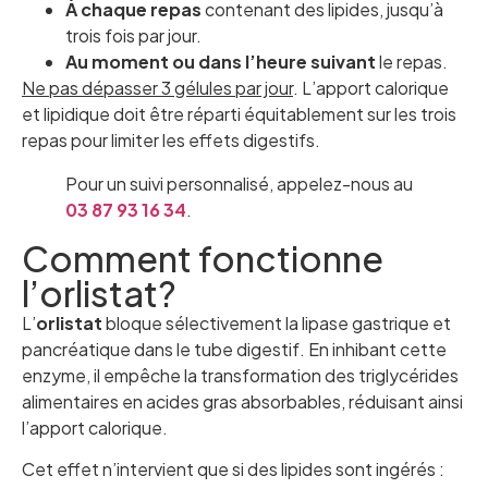
À chaque repas
contenant des lipides, jusqu’à
trois fois par jour.
Au moment ou dans l’heure suivant
le repas.
Ne pas dépasser 3 gélules par jour
. L’apport calorique
et lipidique doit être réparti équitablement sur les trois
repas pour limiter les effets digestifs.
Pour un suivi personnalisé, appelez-nous au
03 87 93 16 34
.
Comment fonctionne
l’orlistat?
L’
orlistat
bloque sélectivement la lipase gastrique et
pancréatique dans le tube digestif. En inhibant cette
enzyme, il empêche la transformation des triglycérides
alimentaires en acides gras absorbables, réduisant ainsi
l’apport calorique.
Cet effet n’intervient que si des lipides sont ingérés :