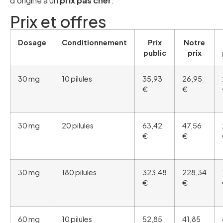
d’origine à un
prix pas cher
.
Prix et offres
Dosage
Conditionnement
Prix
Notre
public
prix
30 mg
10 pilules
35,93
26,95
€
€
30 mg
20 pilules
63,42
47,56
€
€
30 mg
180 pilules
323,48
228,34
€
€
60 mg
10 pilules
52,85
41,85