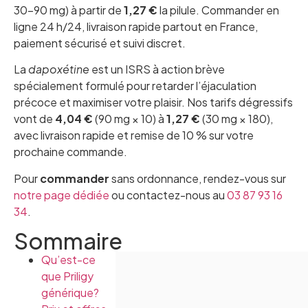
30-90 mg) à partir de
1,27 €
la pilule. Commander en
ligne 24 h/24, livraison rapide partout en France,
paiement sécurisé et suivi discret.
La
dapoxétine
est un ISRS à action brève
spécialement formulé pour retarder l’éjaculation
précoce et maximiser votre plaisir. Nos tarifs dégressifs
vont de
4,04 €
(90 mg × 10) à
1,27 €
(30 mg × 180),
avec livraison rapide et remise de 10 % sur votre
prochaine commande.
Pour
commander
sans ordonnance, rendez-vous sur
notre page dédiée
ou contactez-nous au
03 87 93 16
34
.
Sommaire
Qu’est-ce
que Priligy
générique?