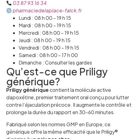
03 87 93 16 34
pharmaciedelaplace-falck.fr
Lundi : 08 h 00 - 19 h 15
Mardi : 08 h 00 - 19 h 15
Mercredi : 08 h 00 - 19 h 15
Jeudi : 08 h 00 - 19 h 15
Vendredi : 08 h 00 - 19 h 15
Samedi : 08 h 00 - 17 h 00
Dimanche : Consulter les gardes
Qu’est-ce que Priligy
générique?
Priligy générique
contient la molécule active
dapoxétine
, premier traitement oral conçu pour lutter
contre l’éjaculation précoce. Il augmente le contrôle et
prolonge la durée du rapport en 30–60 minutes.
Fabriqué selon les normes GMP en Europe, ce
générique offre la même efficacité que le Priligy®